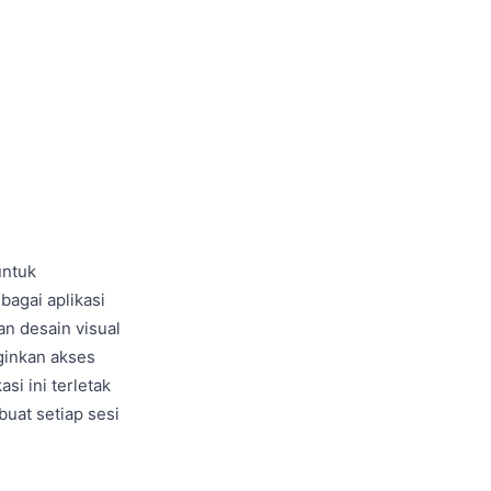
untuk
bagai aplikasi
n desain visual
ginkan akses
si ini terletak
uat setiap sesi