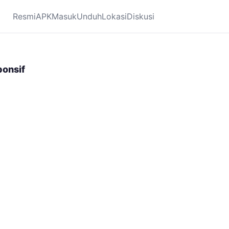
Resmi
APK
Masuk
Unduh
Lokasi
Diskusi
ponsif