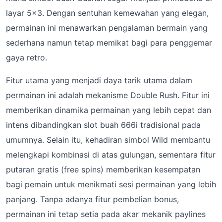
layar 5×3. Dengan sentuhan kemewahan yang elegan,
permainan ini menawarkan pengalaman bermain yang
sederhana namun tetap memikat bagi para penggemar
gaya retro.
Fitur utama yang menjadi daya tarik utama dalam
permainan ini adalah mekanisme Double Rush. Fitur ini
memberikan dinamika permainan yang lebih cepat dan
intens dibandingkan slot buah 666i tradisional pada
umumnya. Selain itu, kehadiran simbol Wild membantu
melengkapi kombinasi di atas gulungan, sementara fitur
putaran gratis (free spins) memberikan kesempatan
bagi pemain untuk menikmati sesi permainan yang lebih
panjang. Tanpa adanya fitur pembelian bonus,
permainan ini tetap setia pada akar mekanik paylines