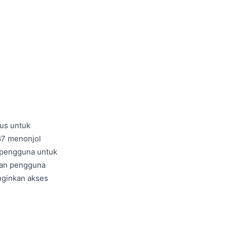
sus untuk
87 menonjol
 pengguna untuk
man pengguna
inginkan akses