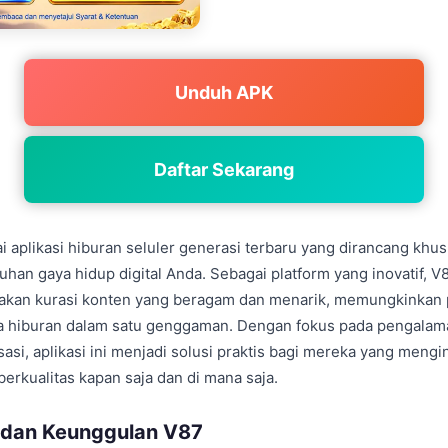
Unduh APK
Daftar Sekarang
i aplikasi hiburan seluler generasi terbaru yang dirancang khu
an gaya hidup digital Anda. Sebagai platform yang inovatif, V
kan kurasi konten yang beragam dan menarik, memungkinkan
ia hiburan dalam satu genggaman. Dengan fokus pada pengala
sasi, aplikasi ini menjadi solusi praktis bagi mereka yang meng
berkualitas kapan saja dan di mana saja.
 dan Keunggulan V87