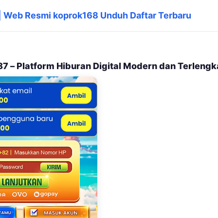
 | Web Resmi koprok168 Unduh Daftar Terbaru
7 – Platform Hiburan Digital Modern dan Terleng