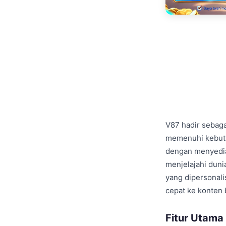
V87 hadir sebaga
memenuhi kebutuh
dengan menyedia
menjelajahi dun
yang dipersonali
cepat ke konten 
Fitur Utama